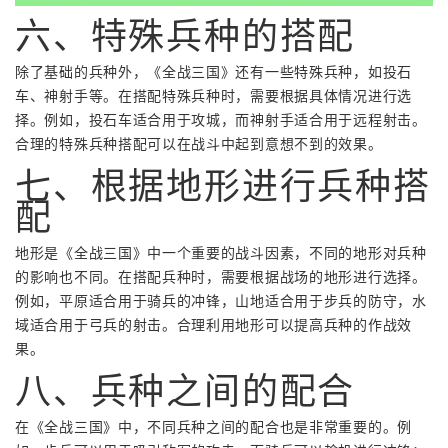
六、特殊兵种的搭配
除了基础的兵种外，《全战三国》还有一些特殊兵种，如投石
车、神射手等。在搭配特殊兵种时，需要根据具体情况进行选
择。例如，投石车适合用于攻城，而神射手适合用于远程射击。
合理的特殊兵种搭配可以在战斗中起到意想不到的效果。
七、根据地形进行兵种搭
配
地形是《全战三国》中一个重要的战斗因素，不同的地形对兵种
的影响也不同。在搭配兵种时，需要根据战场的地形进行选择。
例如，平原适合用于骑兵的冲锋，山地适合用于步兵的防守，水
域适合用于弓兵的射击。合理利用地形可以提高兵种的作战效
果。
八、兵种之间的配合
在《全战三国》中，不同兵种之间的配合也是非常重要的。例