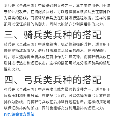
步兵是《全战三国》中最基础的兵种之一，其主要作用是用于防
守和近战攻击。在搭配步兵时，可以选择将重装步兵放在前排作
为坚实的防线，而将轻装步兵放在后排进行远程攻击。这样的搭
配可以保证前排的防御力，同时也能够充分利用后排的火力。
三、骑兵类兵种的搭配
骑兵是《全战三国》中速度较快、机动性较强的兵种，适合用于
快速穿插敌军阵型，进行打击和混乱敌军的战术。在搭配骑兵
时，可以选择将重骑兵放在前排作为冲锋先锋，而将轻骑兵放在
后排进行追击和远程攻击。这样的搭配可以充分发挥骑兵的机动
性和火力。
四、弓兵类兵种的搭配
弓兵是《全战三国》中远程攻击能力最强的兵种之一，适合用于
远程压制和射击敌军。在搭配弓兵时，可以选择将重弓兵放在前
排作为防线，而将轻弓兵放在后排进行远程射击。这样的搭配可
以保证前排的防御力，同时也能够充分利用后排的远程火力。
j9九游会官方网站