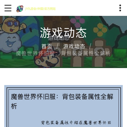
游戏动态
首页
游戏动态
魔兽世界怀旧服：背包装备属性全解析