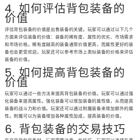
4. 如何评估背包装备的
价值
评估背包装备的价值是出售装备的关键。玩家可以通过以下几个
方面来评估装备的价值：装备的稀有度、属性的优劣、市场需求
和市场价格。稀有度越高的装备通常价值更高，而属性更好的装
备也会更受欢迎。玩家还可以参考市场上类似装备的价格来评估
装备的价值。
5. 如何提高背包装备的
价值
玩家可以通过一些方法来提高背包装备的价值。玩家可以通过强
化装备来提高属性。强化装备可以增加装备的属性值，从而提高
装备的战斗力和价值。玩家还可以通过附魔装备来增加额外的属
性。附魔可以为装备增加各种属性加成，提高装备的价值。
6. 背包装备的交易技巧