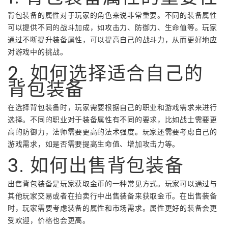
背包装备的属性对于玩家的角色来说非常重要。不同的装备属性
可以提供不同的战斗加成，如攻击力、防御力、生命值等。玩家
通过不断提升装备属性，可以提高自己的战斗力，从而更好地应
对游戏中的挑战。
2. 如何选择适合自己的
背包装备
在选择背包装备时，玩家需要根据自己的职业和游戏需求来进行
选择。不同的职业对于装备属性有不同的要求，比如战士需要更
高的防御力，法师需要更高的法术强度。玩家还需要考虑自己的
游戏需求，如是否需要提高生命值、增加攻击力等。
3. 如何出售背包装备
出售背包装备是玩家获取金币的一种常见方式。玩家可以通过与
其他玩家交易或者在拍卖行中出售装备来获取金币。在出售装备
时，玩家需要考虑装备的属性和市场需求。属性更好的装备会更
受欢迎，价格也会更高。